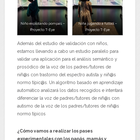
Niño explotando pompas –
Niña jugando a fútbol –
Proyecto T-Eye
Proyecto T-Eye
Además del estudio de validación con niños,
estamos llevando a cabo un estudio paralelo para
validar una aplicación para el análisis semántico y
prosódico de la voz de los padres/tutores de
niñ@s con trastorno del espectro autista y niñ@s
normo típic@s. Un algoritmo basado en aprendizaje
automático analizará los datos recogidos e intentará
diferenciar la voz de padres/tutores de niñ@s con
autismo de la voz de los padres/tutores de niñ@s
normo típicos
¿Cómo vamos a realizar los pases
experimentales con los papás, mamás y