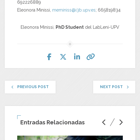
692226889
Eleonora Minissi,
meminiss@i3b.upv.es
; 665819834
Eleonora Minissi,
PhD Student
del LabLeni-UPV
PREVIOUS POST
NEXT POST
Entradas Relacionadas