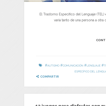
El Trastorno Específico del Lenguaje (TEL)
varía tanto de una persona a otr
CONT
#
#
#
#
AUTISMO
COMUNICACIÓN
LENGUAJE
T
ESPECÍFICO DEL LENGU
COMPARTIR
12 juegos para disfrutar con n