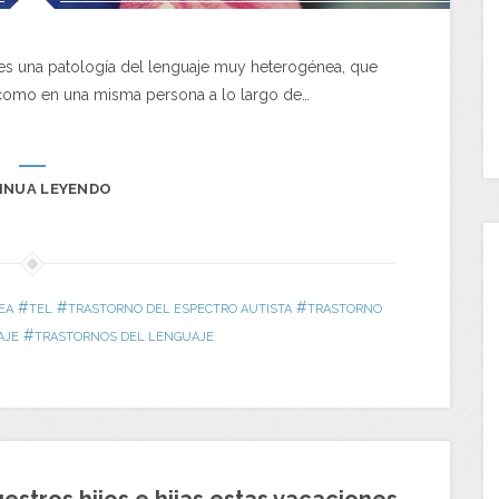
 es una patología del lenguaje muy heterogénea, que
a como en una misma persona a lo largo de…
INUA LEYENDO
#
#
#
EA
TEL
TRASTORNO DEL ESPECTRO AUTISTA
TRASTORNO
#
AJE
TRASTORNOS DEL LENGUAJE
uestros hijos e hijas estas vacaciones