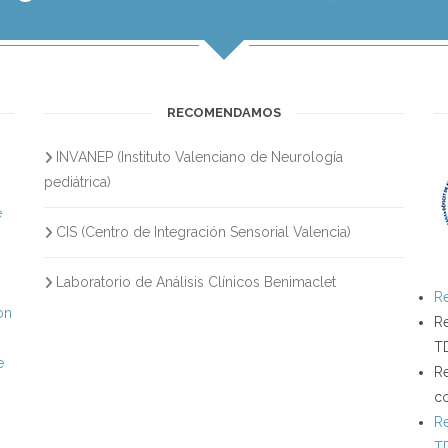
RECOMENDAMOS
INVANEP (Instituto Valenciano de Neurología
s
pediátrica)
e
CIS (Centro de Integración Sensorial Valencia)
Laboratorio de Análisis Clínicos Benimaclet
Re
on
Re
T
e
Re
c
Re
T