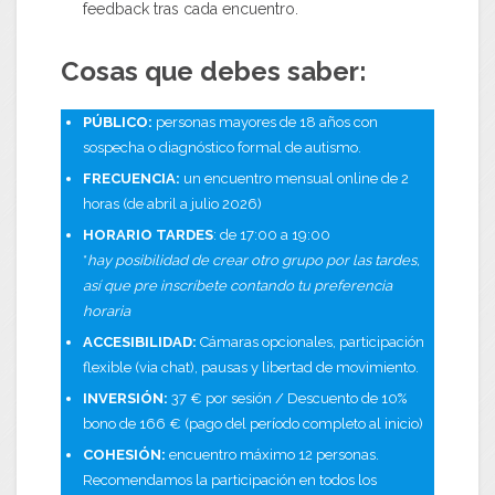
feedback tras cada encuentro.
Cosas que debes saber:
PÚBLICO:
personas mayores de 18 años con
sospecha o diagnóstico formal de autismo.
FRECUENCIA:
un encuentro mensual online de 2
horas (de abril a julio 2026)
HORARIO TARDES
: de 17:00 a 19:00
*
hay posibilidad de crear otro grupo por las tardes,
así que pre inscríbete contando tu preferencia
horaria
ACCESIBILIDAD:
Cámaras opcionales, participación
flexible (via chat), pausas y libertad de movimiento.
INVERSIÓN:
37 € por sesión / Descuento de 10%
bono de 166 € (pago del período completo al inicio)
COHESIÓN:
encuentro máximo 12 personas.
Recomendamos la participación en todos los