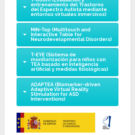
entrenamiento del Trastorno
del Espectro Autista mediante
entornos virtuales inmersivos)
MiN-Top (Multitouch and
Interactive Table for
Neurodevelopmental Disorders)
T-EYE (Sistema de
monitorización para niños con
TEA basado en inteligencia
artificial y medidas fisiológicas)
ADAPTEA (Biomarker-driven
Adaptive Virtual Reality
Stimulation for ASD
Interventions)