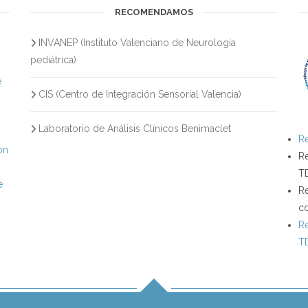
RECOMENDAMOS
INVANEP (Instituto Valenciano de Neurología
s
pediátrica)
e
CIS (Centro de Integración Sensorial Valencia)
Laboratorio de Análisis Clínicos Benimaclet
Re
on
Re
T
e
Re
c
Re
T