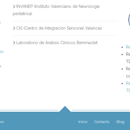
INVANEP (Instituto Valenciano de Neurología
s
pediátrica)
e
CIS (Centro de Integración Sensorial Valencia)
Laboratorio de Análisis Clínicos Benimaclet
Re
on
Re
T
e
Re
c
Re
T
ivo
Inicio
Contacto
Blog