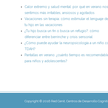
Calor extremo y salud mental: por qué en verano no
sentimos más irritables, ansiosos y agotados
Vacaciones sin terapia: cómo estimular el lenguaje d
tu hijo en las vacaciones
¿Tu hijo busca un fin o busca un refugio?: cómo
diferenciar entre berrinche y crisis sensorial
¿Cómo puede ayudar la neuropsicología a un niño c
TDAH?
Pantallas en verano: ¿cuánto tiempo es recomendabl
para niños y adolescentes?
Copyright © 2016 Red Cenit, Centros de Desarrollo Cognit