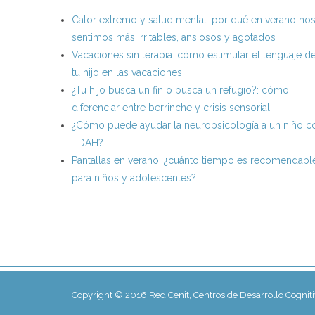
Calor extremo y salud mental: por qué en verano no
sentimos más irritables, ansiosos y agotados
Vacaciones sin terapia: cómo estimular el lenguaje d
tu hijo en las vacaciones
¿Tu hijo busca un fin o busca un refugio?: cómo
diferenciar entre berrinche y crisis sensorial
¿Cómo puede ayudar la neuropsicología a un niño c
TDAH?
Pantallas en verano: ¿cuánto tiempo es recomendabl
para niños y adolescentes?
Copyright © 2016 Red Cenit, Centros de Desarrollo Cognit