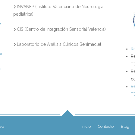
INVANEP (Instituto Valenciano de Neurología
s
pediátrica)
e
CIS (Centro de Integración Sensorial Valencia)
Laboratorio de Análisis Clínicos Benimaclet
Re
on
Re
T
e
Re
c
Re
T
ivo
Inicio
Contacto
Blog