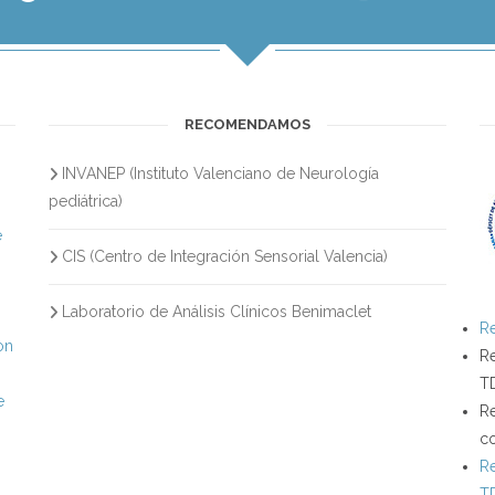
RECOMENDAMOS
INVANEP (Instituto Valenciano de Neurología
s
pediátrica)
e
CIS (Centro de Integración Sensorial Valencia)
Laboratorio de Análisis Clínicos Benimaclet
Re
on
Re
T
e
Re
c
Re
T