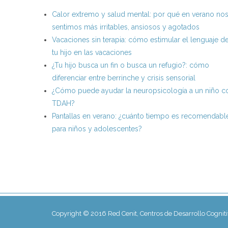
Calor extremo y salud mental: por qué en verano no
sentimos más irritables, ansiosos y agotados
Vacaciones sin terapia: cómo estimular el lenguaje d
tu hijo en las vacaciones
¿Tu hijo busca un fin o busca un refugio?: cómo
diferenciar entre berrinche y crisis sensorial
¿Cómo puede ayudar la neuropsicología a un niño c
TDAH?
Pantallas en verano: ¿cuánto tiempo es recomendabl
para niños y adolescentes?
Copyright © 2016 Red Cenit, Centros de Desarrollo Cognit