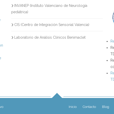
INVANEP (Instituto Valenciano de Neurología
s
pediátrica)
e
CIS (Centro de Integración Sensorial Valencia)
Laboratorio de Análisis Clínicos Benimaclet
Re
on
Re
T
e
Re
c
Re
T
ivo
Inicio
Contacto
Blog