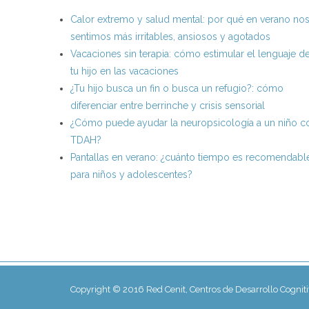
Calor extremo y salud mental: por qué en verano no
sentimos más irritables, ansiosos y agotados
Vacaciones sin terapia: cómo estimular el lenguaje d
tu hijo en las vacaciones
¿Tu hijo busca un fin o busca un refugio?: cómo
diferenciar entre berrinche y crisis sensorial
¿Cómo puede ayudar la neuropsicología a un niño c
TDAH?
Pantallas en verano: ¿cuánto tiempo es recomendabl
para niños y adolescentes?
Copyright © 2016 Red Cenit, Centros de Desarrollo Cognit