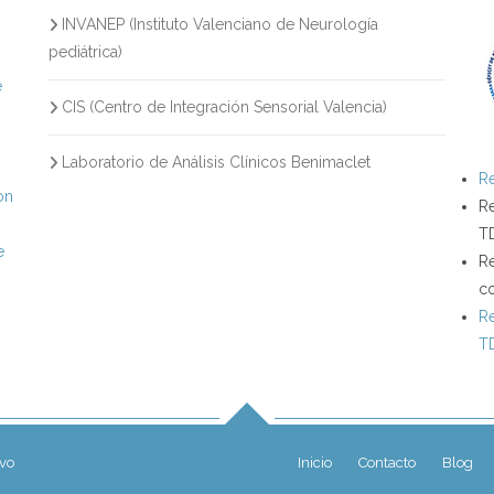
INVANEP (Instituto Valenciano de Neurología
s
pediátrica)
e
CIS (Centro de Integración Sensorial Valencia)
Laboratorio de Análisis Clínicos Benimaclet
Re
on
Re
T
e
Re
c
Re
T
ivo
Inicio
Contacto
Blog