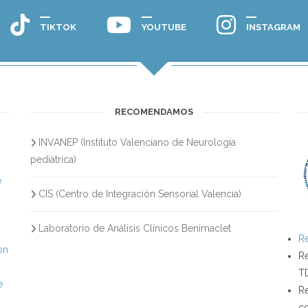
TIKTOK
YOUTUBE
INSTAGRAM
RECOMENDAMOS
INVANEP (Instituto Valenciano de Neurología
s
pediátrica)
e
CIS (Centro de Integración Sensorial Valencia)
Laboratorio de Análisis Clínicos Benimaclet
Re
on
Re
T
e
Re
c