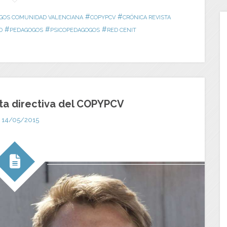
#
#
OGOS COMUNIDAD VALENCIANA
COPYPCV
CRÓNICA REVISTA
#
#
#
D
PEDAGOGOS
PSICOPEDAGOGOS
RED CENIT
ta directiva del COPYPCV
14/05/2015