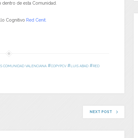
ón dentro de esta Comunidad.
llo Cognitivo
Red Cenit.
#
#
#
OS COMUNIDAD VALENCIANA
COPYPCV
LUIS ABAD
RED
NEXT POST