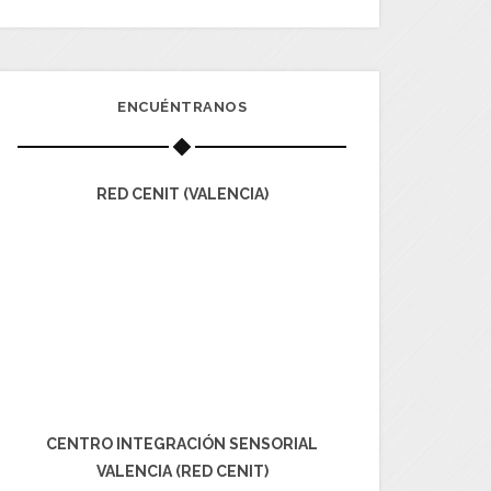
ENCUÉNTRANOS
RED CENIT (VALENCIA)
DAS DE CONCIENCIACIÓN SOBRE TEA
2015
23/03/2015
LA ATENCIÓN ESPECI
LAS MEJORAS APROBA
PARA ATENCIÓN A 
18/0
CENTRO INTEGRACIÓN SENSORIAL
VALENCIA (RED CENIT)