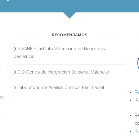
RECOMENDAMOS
INVANEP (Instituto Valenciano de Neurología
s
pediátrica)
e
CIS (Centro de Integración Sensorial Valencia)
Laboratorio de Análisis Clínicos Benimaclet
Re
on
Re
T
e
Re
c
Re
T