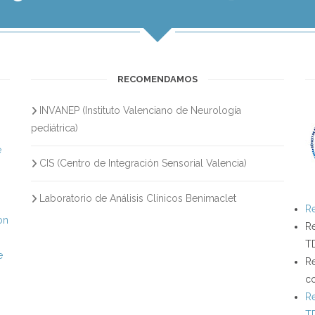
RECOMENDAMOS
INVANEP (Instituto Valenciano de Neurología
s
pediátrica)
e
CIS (Centro de Integración Sensorial Valencia)
Laboratorio de Análisis Clínicos Benimaclet
Re
on
Re
T
e
Re
c
Re
T