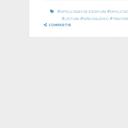
#
#
DIFICULTADES DE ESCRITURA
DIFICULTA
#
#
#
LECTURA
NIÑO DISLÉXICO
TRASTORN
COMPARTIR