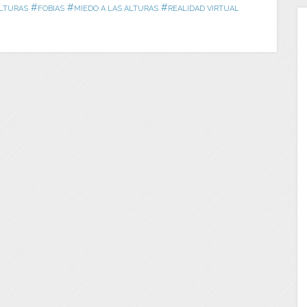
#
#
#
ALTURAS
FOBIAS
MIEDO A LAS ALTURAS
REALIDAD VIRTUAL