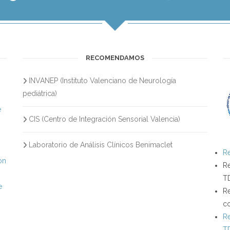
RECOMENDAMOS
INVANEP (Instituto Valenciano de Neurología
s
pediátrica)
e
CIS (Centro de Integración Sensorial Valencia)
Laboratorio de Análisis Clínicos Benimaclet
Re
on
Re
T
e
Re
c
Re
T