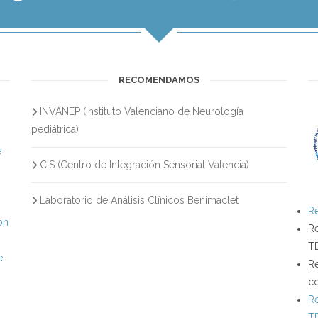
RECOMENDAMOS
INVANEP (Instituto Valenciano de Neurología
s
pediátrica)
e
CIS (Centro de Integración Sensorial Valencia)
Laboratorio de Análisis Clínicos Benimaclet
Re
on
Re
T
e
Re
c
Re
T