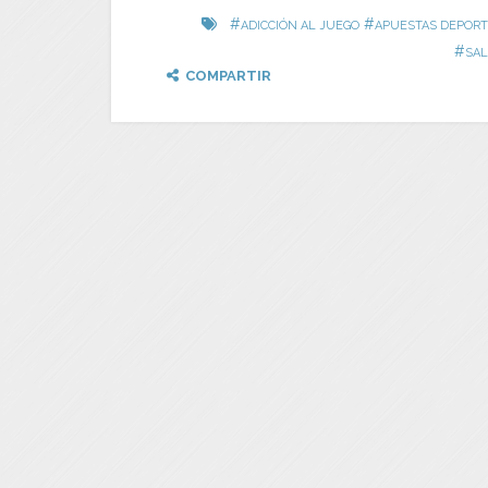
#
#
ADICCIÓN AL JUEGO
APUESTAS DEPORT
#
SAL
COMPARTIR