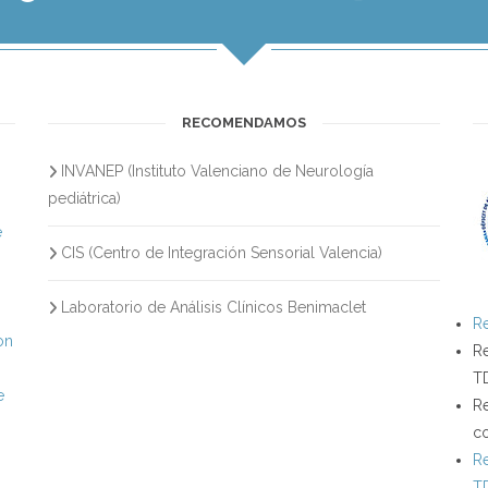
RECOMENDAMOS
INVANEP (Instituto Valenciano de Neurología
s
pediátrica)
e
CIS (Centro de Integración Sensorial Valencia)
Laboratorio de Análisis Clínicos Benimaclet
Re
on
Re
T
e
Re
c
Re
T