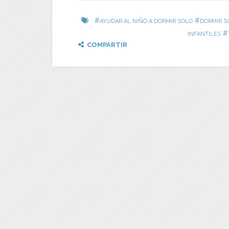
#
#
AYUDAR AL NIÑO A DORMIR SOLO
DORMIR S
#
INFANTILES
COMPARTIR