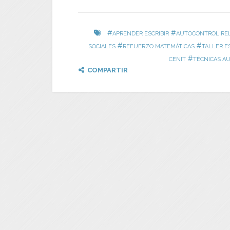
#
#
APRENDER ESCRIBIR
AUTOCONTROL RE
#
#
SOCIALES
REFUERZO MATEMÁTICAS
TALLER E
#
CENIT
TÉCNICAS A
COMPARTIR