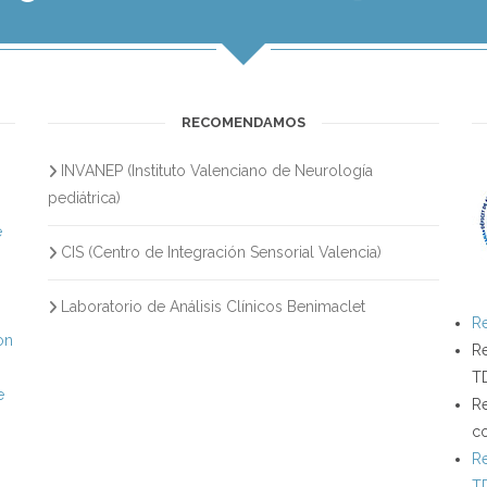
RECOMENDAMOS
INVANEP (Instituto Valenciano de Neurología
s
pediátrica)
e
CIS (Centro de Integración Sensorial Valencia)
Laboratorio de Análisis Clínicos Benimaclet
Re
on
Re
T
e
Re
c
Re
T