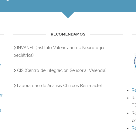
RECOMENDAMOS
INVANEP (Instituto Valenciano de Neurología
s
pediátrica)
e
CIS (Centro de Integración Sensorial Valencia)
Laboratorio de Análisis Clínicos Benimaclet
Re
on
Re
T
e
Re
c
Re
T