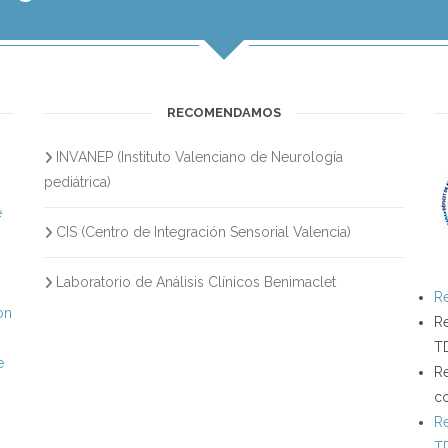
RECOMENDAMOS
INVANEP (Instituto Valenciano de Neurología
s
pediátrica)
e
CIS (Centro de Integración Sensorial Valencia)
Laboratorio de Análisis Clínicos Benimaclet
Re
on
Re
T
e
Re
c
Re
T