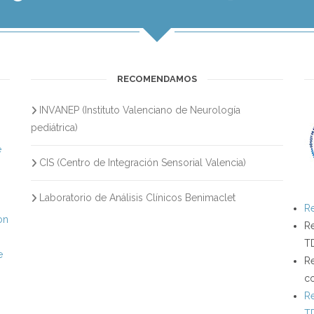
RECOMENDAMOS
INVANEP (Instituto Valenciano de Neurología
s
pediátrica)
e
CIS (Centro de Integración Sensorial Valencia)
Laboratorio de Análisis Clínicos Benimaclet
Re
on
Re
T
e
Re
c
Re
T