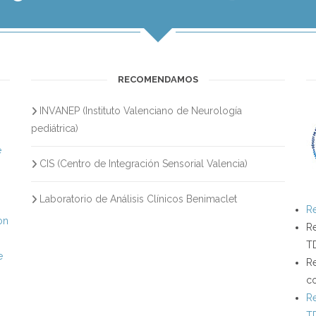
RECOMENDAMOS
INVANEP (Instituto Valenciano de Neurología
s
pediátrica)
e
CIS (Centro de Integración Sensorial Valencia)
Laboratorio de Análisis Clínicos Benimaclet
Re
on
Re
T
e
Re
c
Re
T