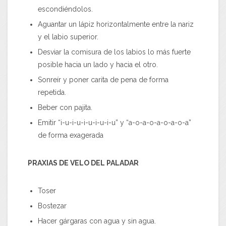
escondiéndolos.
Aguantar un lápiz horizontalmente entre la nariz
y el labio superior.
Desviar la comisura de los labios lo más fuerte
posible hacia un lado y hacia el otro.
Sonreír y poner carita de pena de forma
repetida.
Beber con pajita.
Emitir “i-u-i-u-i-u-i-u-i-u” y “a-o-a-o-a-o-a-o-a”
de forma exagerada
PRAXIAS DE VELO DEL PALADAR
Toser
Bostezar
Hacer gárgaras con agua y sin agua.