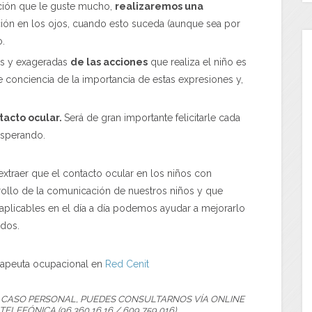
ción que le guste mucho,
realizaremos una
ción en los ojos, cuando esto suceda (aunque sea por
.
as y exageradas
de las acciones
que realiza el niño es
e conciencia de la importancia de estas expresiones y,
tacto ocular.
Será de gran importante felicitarle cada
esperando.
traer que el contacto ocular en los niños con
rollo de la comunicación de nuestros niños y que
y aplicables en el día a día podemos ayudar a mejorarlo
ados.
erapeuta ocupacional en
Red Cenit
U CASO PERSONAL, PUEDES CONSULTARNOS VÍA ONLINE
; TELEFÓNICA (96 360 16 16 / 609 759 016)