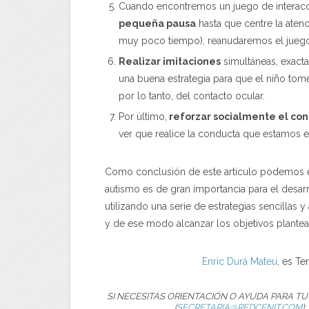
Cuando encontremos un juego de interac
pequeña pausa
hasta que centre la aten
muy poco tiempo), reanudaremos el juego
Realizar imitaciones
simultáneas, exact
una buena estrategia para que el niño tom
por lo tanto, del contacto ocular.
Por último,
reforzar socialmente el con
ver que realice la conducta que estamos 
Como conclusión de este artículo podemos ex
autismo es de gran importancia para el desar
utilizando una serie de estrategias sencillas 
y de ese modo alcanzar los objetivos plante
Enric Durá Mateu
, es T
SI NECESITAS ORIENTACIÓN O AYUDA PARA T
(
SECRETARIA@REDCENIT.COM
)