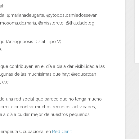
dah
da, @marianadeugarte, @ytodoslosmiedossevan,
omosoma.de.maria, @missloreto, @thatdadblog
 (Artrogriposis Distal Tipo V),
.
que contribuyen en el día a día a dar visibilidad a las
n algunas de las muchísimas que hay: @educatdah
etc.
do una red social que parece que no tenga mucho
permite encontrar muchos recursos, actividades,
ía a día a cuidar mejor de nuestros pequeños.
 Terapeuta Ocupacional en
Red Cenit