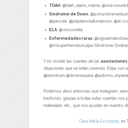
TDAH
: @tdah_diario_mama, @vivirconunt
Síndrome de Down
: @ponundownentuvi
@paroste, @pepitamolafundacion, @el.cr
ELA
: @vivoconela
Enfermedades raras
: @sigueandandoiago
@misuperheroesincapa (Síndrome Ondine)
Y no olvidar las cuentas de las
asociaciones
situaciones que se están viviendo. Estas so
@asindown @downespana @autismo_espana, 
Podemos decir entonces que Instagram, sien
trasfondo, gracias a todas estas cuentas nos 
materiales, etc., que nos ayudan en nuestro d
Clara María Escobedo
, es