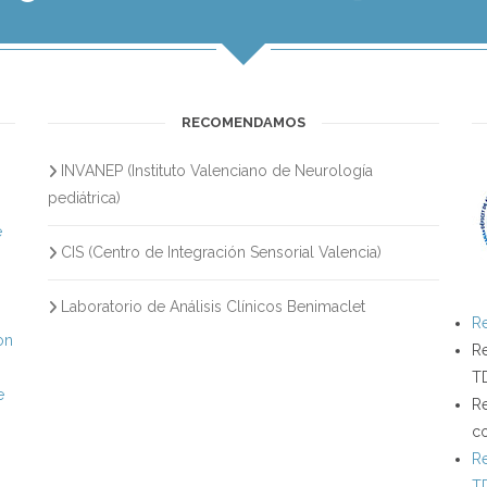
RECOMENDAMOS
INVANEP (Instituto Valenciano de Neurología
s
pediátrica)
e
CIS (Centro de Integración Sensorial Valencia)
Laboratorio de Análisis Clínicos Benimaclet
Re
on
Re
T
e
Re
c
Re
T