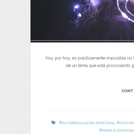
Hoy por hoy, es prácticamente imposible no h
de un tema que está provocando g
CONT
#
#
AUTORREGULACIÓN EMOCIONAL
CONTROL
#
MANEJO EMOCION