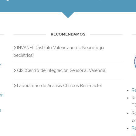
RECOMENDAMOS
INVANEP (Instituto Valenciano de Neurología
s
pediátrica)
e
CIS (Centro de Integración Sensorial Valencia)
Laboratorio de Análisis Clínicos Benimaclet
Re
on
Re
T
e
Re
c
Re
T