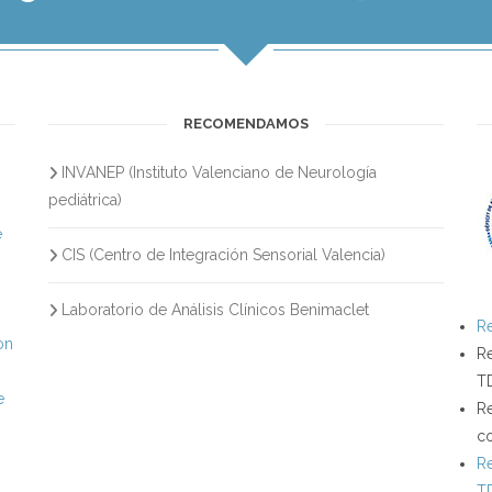
RECOMENDAMOS
INVANEP (Instituto Valenciano de Neurología
s
pediátrica)
e
CIS (Centro de Integración Sensorial Valencia)
Laboratorio de Análisis Clínicos Benimaclet
Re
on
Re
T
e
Re
c
Re
T