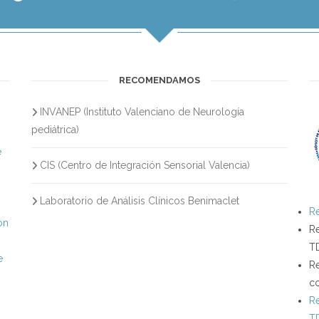
RECOMENDAMOS
INVANEP (Instituto Valenciano de Neurología
s
pediátrica)
e
CIS (Centro de Integración Sensorial Valencia)
Laboratorio de Análisis Clínicos Benimaclet
Re
on
Re
T
e
Re
c
Re
T