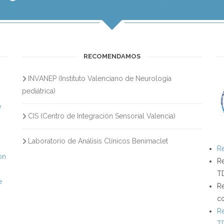
RECOMENDAMOS
INVANEP (Instituto Valenciano de Neurología
s
pediátrica)
e
CIS (Centro de Integración Sensorial Valencia)
Laboratorio de Análisis Clínicos Benimaclet
Re
on
Re
T
e
Re
c
Re
T