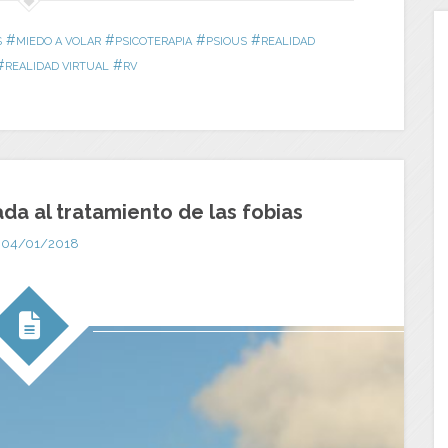
#
#
#
#
S
MIEDO A VOLAR
PSICOTERAPIA
PSIOUS
REALIDAD
#
#
REALIDAD VIRTUAL
RV
ada al tratamiento de las fobias
04/01/2018