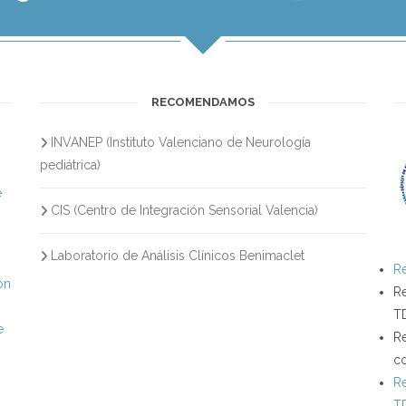
RECOMENDAMOS
INVANEP (Instituto Valenciano de Neurología
s
pediátrica)
e
CIS (Centro de Integración Sensorial Valencia)
Laboratorio de Análisis Clínicos Benimaclet
Re
on
Re
T
e
Re
c
Re
T