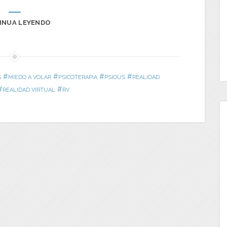
INUA LEYENDO
#
#
#
#
S
MIEDO A VOLAR
PSICOTERAPIA
PSIOUS
REALIDAD
#
#
REALIDAD VIRTUAL
RV