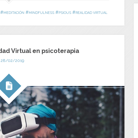
#
#
#
#
MEDITACIÓN
MINDFULNESS
PSIOUS
REALIDAD VIRTUAL
dad Virtual en psicoterapia
28/02/2019