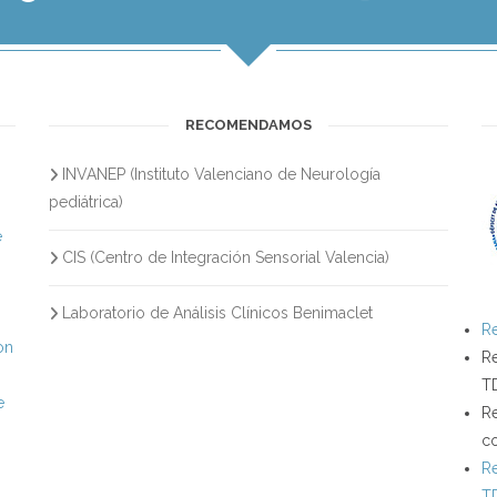
RECOMENDAMOS
INVANEP (Instituto Valenciano de Neurología
s
pediátrica)
e
CIS (Centro de Integración Sensorial Valencia)
Laboratorio de Análisis Clínicos Benimaclet
Re
on
Re
T
e
Re
c
Re
T