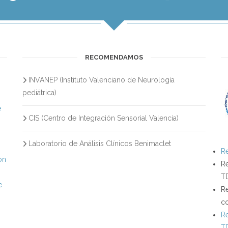
RECOMENDAMOS
INVANEP (Instituto Valenciano de Neurología
s
pediátrica)
e
CIS (Centro de Integración Sensorial Valencia)
Laboratorio de Análisis Clínicos Benimaclet
Re
on
Re
T
e
Re
c
Re
T