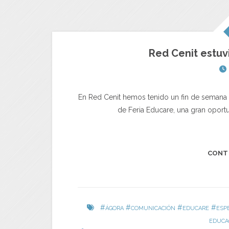
Red Cenit estuv
En Red Cenit hemos tenido un fin de semana 
de Feria Educare, una gran oportu
CONT
#
#
#
#
ÁGORA
COMUNICACIÓN
EDUCARE
ESP
EDUCA