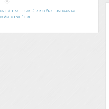
#
#
#
CARE
FERIA EDUCARE
LA RESI
MATERIA EDUCATIVA
#
#
IO
RED CENIT
TDAH