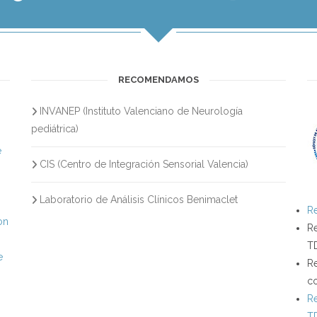
RECOMENDAMOS
INVANEP (Instituto Valenciano de Neurología
s
pediátrica)
e
CIS (Centro de Integración Sensorial Valencia)
Laboratorio de Análisis Clínicos Benimaclet
Re
on
Re
T
e
Re
c
Re
T