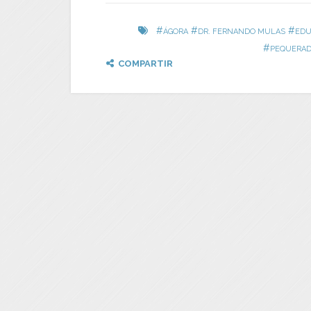
#
#
#
ÁGORA
DR. FERNANDO MULAS
EDU
#
PEQUERAD
COMPARTIR