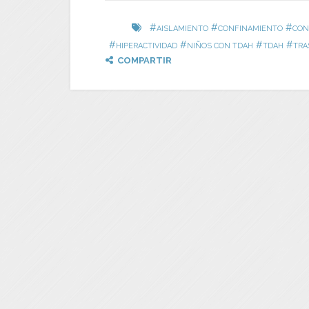
#
#
#
AISLAMIENTO
CONFINAMIENTO
CON
#
#
#
#
HIPERACTIVIDAD
NIÑOS CON TDAH
TDAH
TRA
COMPARTIR