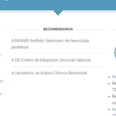
RECOMENDAMOS
INVANEP (Instituto Valenciano de Neurología
s
pediátrica)
e
CIS (Centro de Integración Sensorial Valencia)
Laboratorio de Análisis Clínicos Benimaclet
Re
on
Re
T
e
Re
c
Re
T