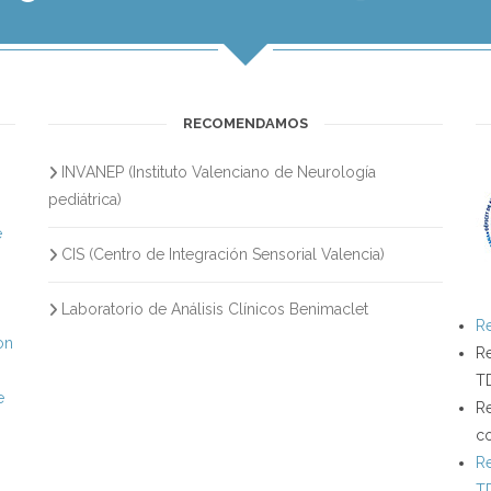
RECOMENDAMOS
INVANEP (Instituto Valenciano de Neurología
s
pediátrica)
e
CIS (Centro de Integración Sensorial Valencia)
Laboratorio de Análisis Clínicos Benimaclet
Re
on
Re
T
e
Re
c
Re
T