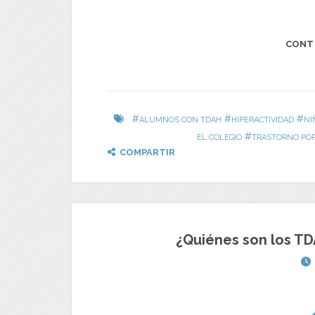
CONT
#
#
#
ALUMNOS CON TDAH
HIPERACTIVIDAD
NI
#
EL COLEGIO
TRASTORNO POR 
COMPARTIR
¿Quiénes son los TD