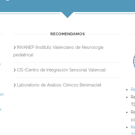
RECOMENDAMOS
INVANEP (Instituto Valenciano de Neurología
s
pediátrica)
e
CIS (Centro de Integración Sensorial Valencia)
Laboratorio de Análisis Clínicos Benimaclet
Re
on
Re
T
e
Re
c
Re
T