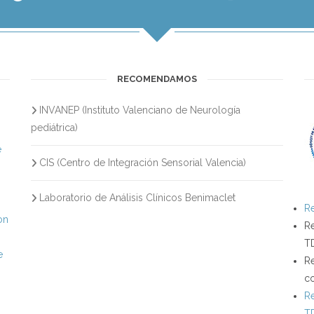
RECOMENDAMOS
INVANEP (Instituto Valenciano de Neurología
s
pediátrica)
e
CIS (Centro de Integración Sensorial Valencia)
Laboratorio de Análisis Clínicos Benimaclet
Re
on
Re
T
e
Re
c
Re
T