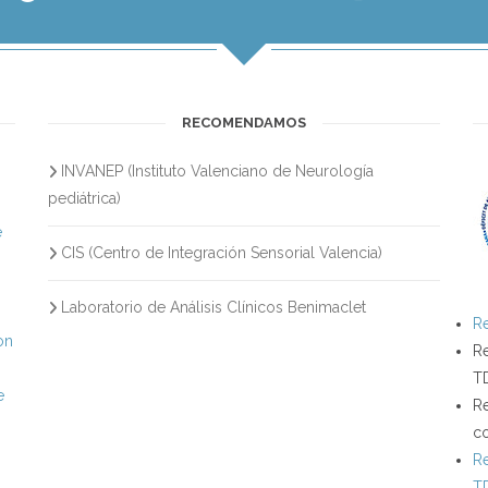
RECOMENDAMOS
INVANEP (Instituto Valenciano de Neurología
s
pediátrica)
e
CIS (Centro de Integración Sensorial Valencia)
Laboratorio de Análisis Clínicos Benimaclet
Re
on
Re
T
e
Re
c
Re
T