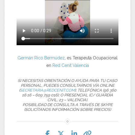
Germán Rico Bermúdez
, es Terapeuta Ocupacional
en
Red Cenit Valencia
SI NECESITAS ORIENTACIÓN O AYUDA PARA TU CASO
PERSONAL, PUEDES CONSULTARNOS VÍA ONLINE
(
SECRETARIA@REDCENIT.COM
); TELEFÓNICA (96 360
16 16 – 609 759 016); O PRESENCIAL (C/ GUARDIA
CIVIL, 23 – VALENCIA).
POSIBILIDAD DE CONSULTA A TRAVÉS DE SKYPE
(SOLICÍTANOS INFORMACIÓN SOBRE PRECIOS)