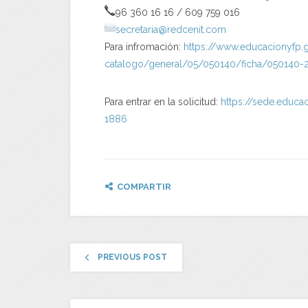
96 360 16 16 / 609 759 016
secretaria@redcenit.com
Para infromación:
https://www.educacionyfp.
catalogo/general/05/050140/
ficha/050140-
Para entrar en la solicitud:
https://sede.
educac
1886
COMPARTIR
PREVIOUS POST