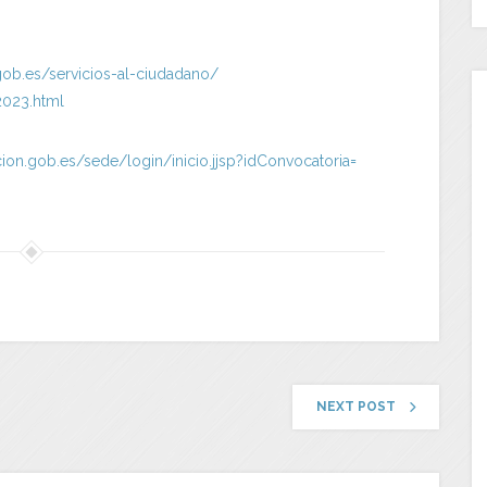
gob.
es/servicios-al-ciudadano/
2023.html
ion.gob.es/sede/login/
inicio.jjsp?idConvocatoria=
NEXT POST