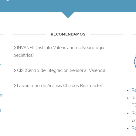
RECOMENDAMOS
INVANEP (Instituto Valenciano de Neurología
s
pediátrica)
e
CIS (Centro de Integración Sensorial Valencia)
Laboratorio de Análisis Clínicos Benimaclet
Re
on
Re
T
e
Re
c
Re
T