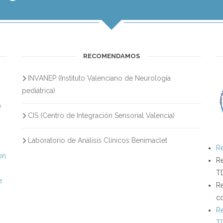
RECOMENDAMOS
INVANEP (Instituto Valenciano de Neurología
s
pediátrica)
e
CIS (Centro de Integración Sensorial Valencia)
Laboratorio de Análisis Clínicos Benimaclet
Re
on
Re
T
e
Re
c
Re
T