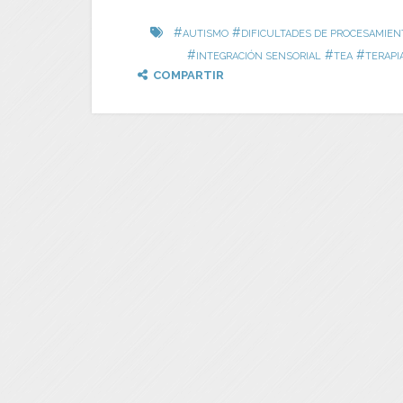
#
#
AUTISMO
DIFICULTADES DE PROCESAMIEN
#
#
#
INTEGRACIÓN SENSORIAL
TEA
TERAPI
COMPARTIR