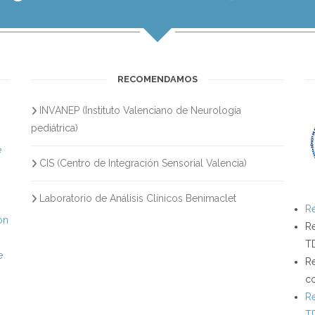
RECOMENDAMOS
INVANEP (Instituto Valenciano de Neurología
s
pediátrica)
e
CIS (Centro de Integración Sensorial Valencia)
Laboratorio de Análisis Clínicos Benimaclet
Re
on
Re
T
e
Re
c
Re
T