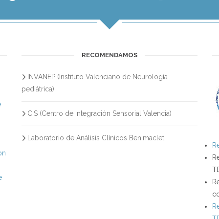
RECOMENDAMOS
INVANEP (Instituto Valenciano de Neurología
s
pediátrica)
e
CIS (Centro de Integración Sensorial Valencia)
Laboratorio de Análisis Clínicos Benimaclet
Re
on
Re
T
e
Re
c
Re
T