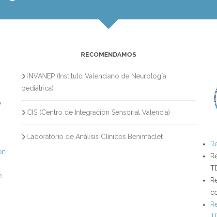
RECOMENDAMOS
INVANEP (Instituto Valenciano de Neurología
s
pediátrica)
e
CIS (Centro de Integración Sensorial Valencia)
Laboratorio de Análisis Clínicos Benimaclet
Re
on
Re
T
e
Re
c
Re
T