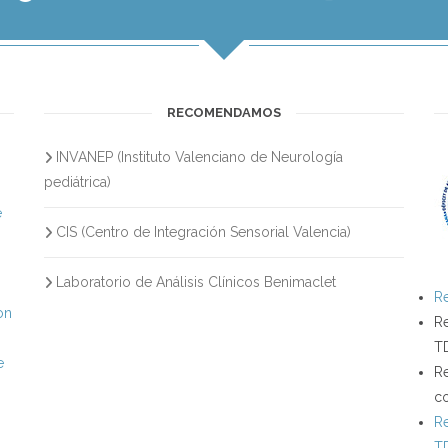
RECOMENDAMOS
INVANEP (Instituto Valenciano de Neurología
s
pediátrica)
e
CIS (Centro de Integración Sensorial Valencia)
Laboratorio de Análisis Clínicos Benimaclet
Re
on
Re
T
e
Re
c
Re
T