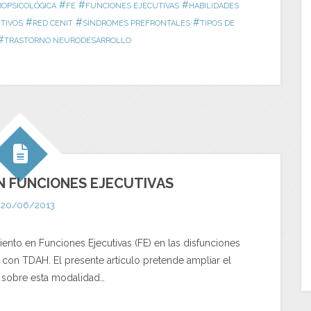
#
#
#
OPSICOLÓGICA
FE
FUNCIONES EJECUTIVAS
HABILIDADES
#
#
#
TIVOS
RED CENIT
SÍNDROMES PREFRONTALES
TIPOS DE
#
TRASTORNO NEURODESARROLLO
 FUNCIONES EJECUTIVAS
20/06/2013
ento en Funciones Ejecutivas (FE) en las disfunciones
 con TDAH. El presente artículo pretende ampliar el
 sobre esta modalidad…