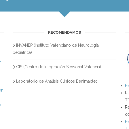
RECOMENDAMOS
INVANEP (Instituto Valenciano de Neurología
s
pediátrica)
e
CIS (Centro de Integración Sensorial Valencia)
Laboratorio de Análisis Clínicos Benimaclet
Re
on
Re
T
e
Re
c
Re
T